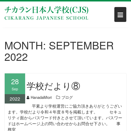
Skip
to
content
MONTH:
SEPTEMBER
2022
28
学校だより⑧
Sep
HanadaMiori
ブログ
2022
平素より学校運営にご協力頂きありがとうござい
ます。学校だより令和４年度８号を掲載します。 セキュ
リティ面からパスワード付きとさせて頂いています。パスワー
ドはホームページ上の問い合わせからお問合せ下さい。 事
務室