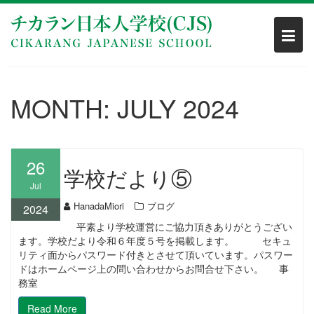
Skip
to
content
MONTH:
JULY 2024
26
学校だより⑤
Jul
HanadaMiori
ブログ
2024
平素より学校運営にご協力頂きありがとうござい
ます。学校だより令和６年度５号を掲載します。 セキュ
リティ面からパスワード付きとさせて頂いています。パスワー
ドはホームページ上の問い合わせからお問合せ下さい。 事
務室
Read More