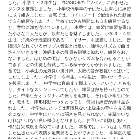
した。 小学１・２年生は、YOASOBIの「ツバメ」に合わせた
ダンスを披露しました。 小学校低学年の子供たちは熱心に練習
に取り組みました。 自宅では、ロイロノートで配信された動画
で自主練習をしました。学校では休み時間にも自主練習するな
ど、意欲に満ち溢れていました。 本番では、練習に練習を重ね
た小さな巨人たちが、観客たちを魅了しました。 小学３・４年
生は、沖縄の伝統芸能である「エイサー」を披露しました。 普
段聞きなれているポップス音楽とは違い、独特のリズムで曲は
進んでいきます。沖縄出身の教員も指導に加わり、練習をおこ
ないました。はじめの頃は、なかなかリズムを合わせることが
できず、どの生徒も苦戦している様子がうかがわれました。 本
番では、小学生の元気良い掛け声、太鼓の音が校庭いっぱいに
こだましました。 小学５・６年生、中学生は「南中ソーラン」
を披露しました。 中学生は直前まで期末テストということもあ
り、タイトなスケジュールでしたが、練習は熱を持ったもので
した。中学生がオリジナルの振りを追加し、それを小学生に伝
え、教える。隊形移動一つをとっても、何回も練習が繰り返さ
れました。 小学生にとっては普段見ない上級生の背中を見る機
会になり、中学生にとっては弱さを見せられない、先輩でいな
ければいけない良い機会となりました。お互いに刺激しあい、
作品は完成度を高めていきました。 本番では、いつもより成長
した生徒たちの表情を垣間見ることができました。 本年度の運
動会は、たくさんの方々のご協力のもと、成功いたしました。