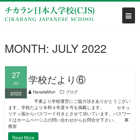
Skip
to
content
MONTH:
JULY 2022
27
学校だより⑥
Jul
HanadaMiori
ブログ
2022
平素より学校運営にご協力頂きありがとうござい
ます。学校だより令和４年度６号を掲載します。 セキュ
リティ面からパスワード付きとさせて頂いています。パスワー
ドはホームページ上の問い合わせからお問合せ下さい。 事
務室
Read More