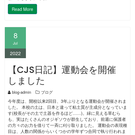
Read More
8
Jul
2022
【CJS日記】運動会を開催
しました
blog-admin
ブログ
今年度は、開校以来2回目、3年ぶりとなる運動会が開催されま
した。 本校の土は、日本と違って粘土質が主成分となっていま
す(校長がその土で土器を作るほど……)。緑に見える草むら
も、実はたくさんのオジギソウが群生しており、前週に保護者
の方々のお力を借りて一斉に刈り取りました。 運動会の表現種
目は、人数の関係からいくつかの学年ずつ合同で執り行われま