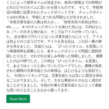
くじによって標準タイムが決定され、各班の帰着までの時間が
どれだけそのタイムに近いかを競うものです。 そして、学校周
辺の経路に設置されたチェックポイントです。 チェックポイン
トは4か所あり、学校にまつわる問題などが出されました。
「全校児童生徒の人数は何人か」、「校長先生の名前は何か」
etc……。 4つのチェックポイントを抜けた先には、CJSおなじ
み（？）の大きな池があり、そこではアイスが待っていまし
た。 歩き疲れて汗だくになった児童生徒たちにとって、アイス
は何よりのごほうびです。アイスを見る目は、この日一番の輝
きを見せました。 生徒たちは、「ぴったりタイム」を意識しつ
つ帰着時間を調整したり、各チェックポイントで問題に悪戦苦
闘したりなど、それぞれが楽しみ学校へと帰着しました。 優勝
したのは10班でした。この班は「ぴったりタイム」を意識し
て、あえてゆくっりと歩いていたグループでした。優勝が発表
された瞬間の児童生徒たちの表情は、はじけるような笑顔でし
た。 今回のハイキングでは、児童生徒たちは互いに親交を深め
ることができました。そして、大きな事故やケガもなく成功す
ることができました。今回の行事が児童生徒たちにとって素敵
な思い出となることを心から願ってます。
Read More