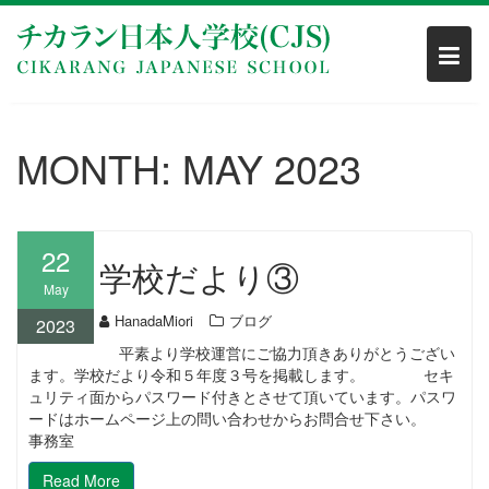
Skip
to
content
MONTH:
MAY 2023
22
学校だより③
May
HanadaMiori
ブログ
2023
平素より学校運営にご協力頂きありがとうござい
ます。学校だより令和５年度３号を掲載します。 セキ
ュリティ面からパスワード付きとさせて頂いています。パスワ
ードはホームページ上の問い合わせからお問合せ下さい。
事務室
Read More