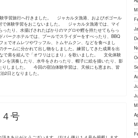
A
M
泊体験学習旅行へ行きました。 ジャカルタ漁港、およびボゴール
F
村で体験学習をおこないました。 ジャカルタ漁港では、マイ
J
もらったり、水揚げされたばかりのマグロや鰹を持たせてもらっ
ドパークホテルでは、プールでスライダーをすべったり、BBQ
D
フェでオムレツやワッフル、トムヤムクン、などを食べまし
N
のチームに分かれて出し物をしました。練習してきた成果を出
なで肩を組んで「オワリはじまり」を歌いました。 文化体験
O
ランを演奏したり、水牛をさわったり、帽子に絵を描いたり、影
たりしました。 今回の宿泊体験学習は、天候にも恵まれ、皆
S
泊2日となりました。
A
J
J
M
１４号
A
M
F
頂きありがとうございます。ほけん便り１４号を掲載します。