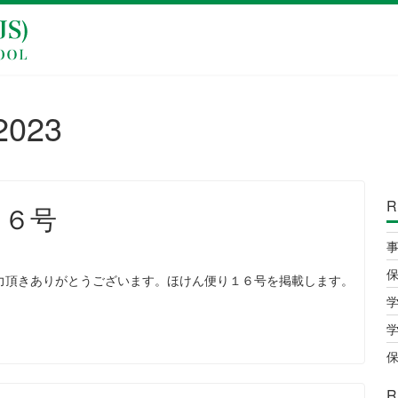
2023
R
１６号
保
頂きありがとうございます。ほけん便り１６号を掲載します。
保
R