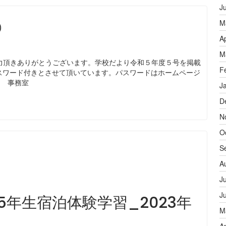
J
⑤
M
A
M
頂きありがとうございます。学校だより令和５年度５号を掲載
F
ワード付きとさせて頂いています。パスワードはホームページ
 事務室
J
D
N
O
S
A
J
J
5年生宿泊体験学習_2023年
M