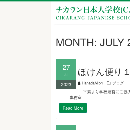
Skip
to
content
MONTH:
JULY 
27
ほけん便り
Jul
HanadaMiori
ブログ
2023
平素より学校運営にご協力
事務室
Read More