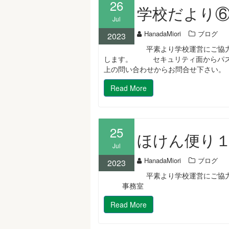
26
学校だより
Jul
HanadaMiori
ブログ
2023
平素より学校運営にご協力
します。 セキュリティ面からパス
上の問い合わせからお問合せ下さい。
Read More
25
ほけん便り
Jul
HanadaMiori
ブログ
2023
平素より学校運営にご協力
事務室
Read More