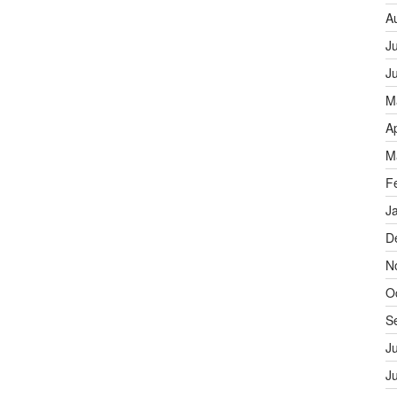
A
J
J
M
A
M
F
J
D
N
O
S
J
J