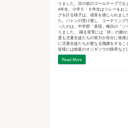
りました。目の前のゴールテープで止
4年生、小学５・６年生はリレーをお
グを計る様子は、成長を感じられまし
た。バトンの受け渡し、コーナリング
ったのは、中学部「表現」種目の「ソ
りました。 踊る背景には「絆」の旗が
度も児童生徒たちの実力が存分に発揮
に児童生徒たちが更なる飛躍をするこ
皆様には校庭のオジギソウの除草など
Read More