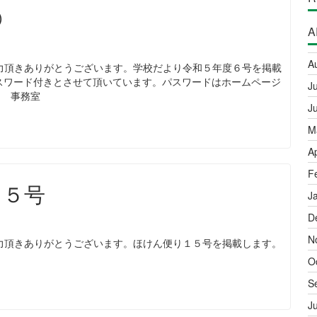
⑥
A
A
頂きありがとうございます。学校だより令和５年度６号を掲載
ワード付きとさせて頂いています。パスワードはホームページ
J
 事務室
J
M
A
F
１５号
J
D
N
頂きありがとうございます。ほけん便り１５号を掲載します。
O
S
J