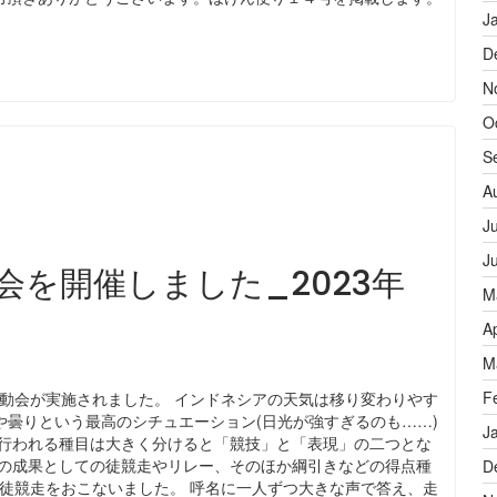
J
D
N
O
S
A
J
J
会を開催しました_2023年
M
A
M
F
校運動会が実施されました。 インドネシアの天気は移り変わりやす
や曇りという最高のシチュエーション(日光が強すぎるのも……)
J
会行われる種目は大きく分けると「競技」と「表現」の二つとな
での成果としての徒競走やリレー、そのほか綱引きなどの得点種
D
は徒競走をおこないました。 呼名に一人ずつ大きな声で答え、走