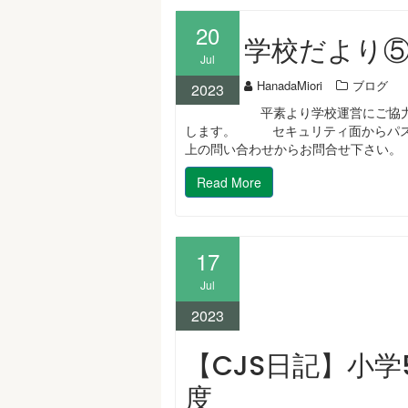
20
学校だより
Jul
HanadaMiori
ブログ
2023
平素より学校運営にご協力
します。 セキュリティ面からパス
上の問い合わせからお問合せ下さい。
Read More
17
Jul
2023
【CJS日記】小学
度