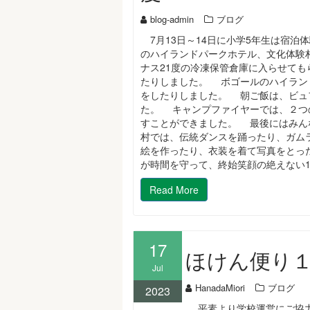
blog-admin
ブログ
7月13日～14日に小学5年生は宿
のハイランドパークホテル、文化体験
ナス21度の冷凍保管倉庫に入らせて
たりしました。 ボゴールのハイラン
をしたりしました。 朝ご飯は、ビュ
た。 キャンプファイヤーでは、２つ
すことができました。 最後にはみん
村では、伝統ダンスを踊ったり、ガム
絵を作ったり、衣装を着て写真をとっ
が時間を守って、終始笑顔の絶えない1
Read More
17
ほけん便り
Jul
HanadaMiori
ブログ
2023
平素より学校運営にご協力