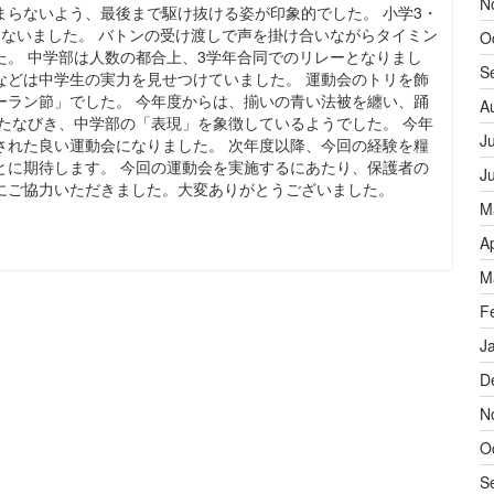
N
まらないよう、最後まで駆け抜ける姿が印象的でした。 小学3・
こないました。 バトンの受け渡しで声を掛け合いながらタイミン
O
た。 中学部は人数の都合上、3学年合同でのリレーとなりまし
S
などは中学生の実力を見せつけていました。 運動会のトリを飾
ーラン節」でした。 今年度からは、揃いの青い法被を纏い、踊
A
たなびき、中学部の「表現」を象徴しているようでした。 今年
J
された良い運動会になりました。 次年度以降、今回の経験を糧
とに期待します。 今回の運動会を実施するにあたり、保護者の
J
にご協力いただきました。大変ありがとうございました。
M
A
M
F
J
D
N
O
S