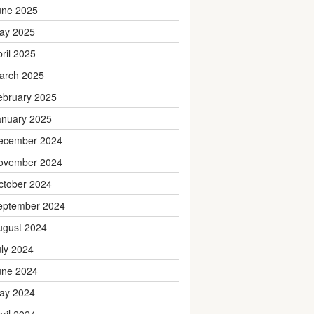
une 2025
ay 2025
pril 2025
arch 2025
ebruary 2025
anuary 2025
ecember 2024
ovember 2024
ctober 2024
eptember 2024
ugust 2024
uly 2024
une 2024
ay 2024